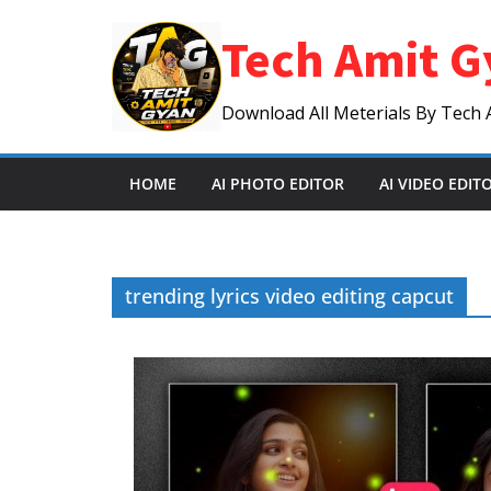
Skip
Tech Amit G
to
content
Download All Meterials By Tech 
HOME
AI PHOTO EDITOR
AI VIDEO EDIT
trending lyrics video editing capcut