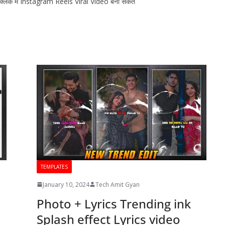
 क्लिक मे Instagram Reels Viral Video बना सकते
TEMPLATES
January 10, 2024
Tech Amit Gyan
Photo + Lyrics Trending ink
Splash effect Lyrics video