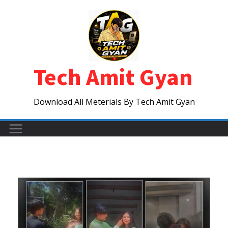
Skip
to
content
Tech Amit Gyan
Download All Meterials By Tech Amit Gyan