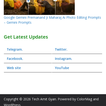
Google Gemini Premanand Ji Maharaj Ai Photo Editing Prompts
– Gemini Prompts
Get Latest Updates
Telegram
.
Twitter
.
Facebook
.
Instagram
.
Web
site
YouTube
Copyright © 2026
Tech Amit Gyan
. Powered by
ColorMag
and
WordPress
.