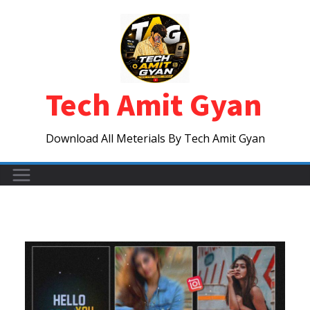
Skip
to
content
Tech Amit Gyan
Download All Meterials By Tech Amit Gyan