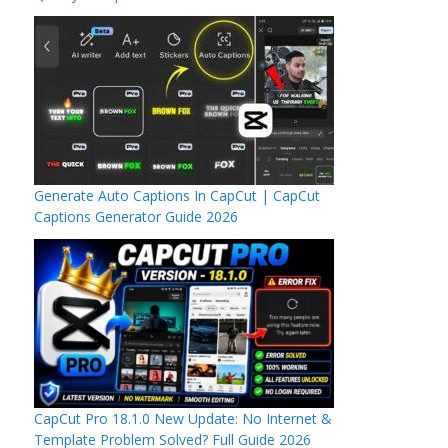
Generate Auto Captions In CapCut | CapCut
Captions Generator Guide 2026
CapCut Pro 18.1.0 New Update: No Internet &
Template Problem Solved? Full Guide 2026