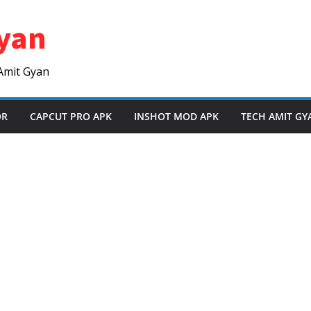
yan
Amit Gyan
OR
CAPCUT PRO APK
INSHOT MOD APK
TECH AMIT GY