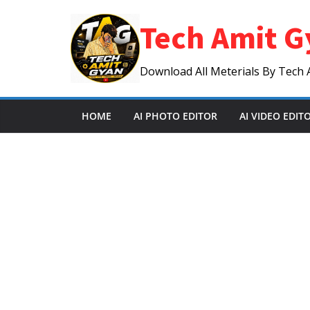
Skip
Tech Amit G
to
content
Download All Meterials By Tech 
HOME
AI PHOTO EDITOR
AI VIDEO EDIT