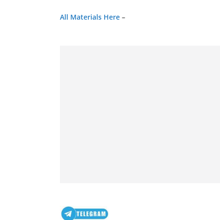
A
ll Materials
Here
–