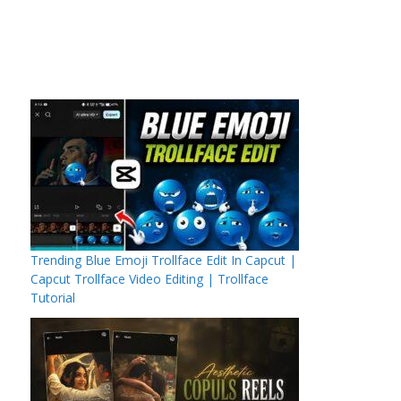
Trending Blue Emoji Trollface Edit In Capcut |
Capcut Trollface Video Editing | Trollface
Tutorial