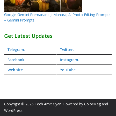
Google Gemini Premanand Ji Maharaj Ai Photo Editing Prompts
– Gemini Prompts
Get Latest Updates
Telegram
.
Twitter
.
Facebook
.
Instagram
.
Web
site
YouTube
Copyright © 2026
Tech Amit Gyan
. Powered by
ColorMag
and
WordPress
.