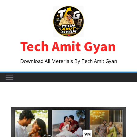
Skip
to
content
Tech Amit Gyan
Download All Meterials By Tech Amit Gyan