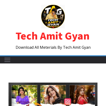
Skip
to
content
Tech Amit Gyan
Download All Meterials By Tech Amit Gyan