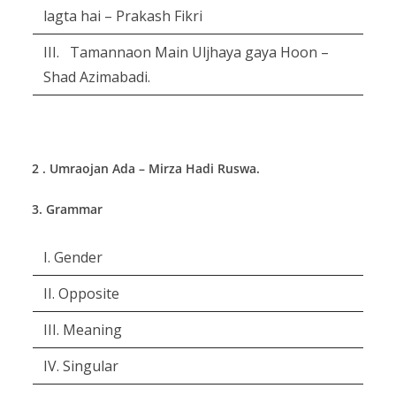
lagta hai – Prakash Fikri
III. Tamannaon Main Uljhaya gaya Hoon –
Shad Azimabadi.
2 . Umraojan Ada – Mirza Hadi Ruswa.
3. Grammar
I. Gender
II. Opposite
III. Meaning
IV. Singular