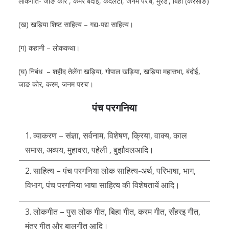
लोकगीत- जाङ कोर , कमर बंदोई, कदलेटा, जनम पर‘ब, मुरड‘, बिहा (केरसोङ)
(ख) खड़िया शिष्ट साहित्य – गद्य-पद्य साहित्य।
(ग) कहानी – लोककथा।
(घ) निबंध – शहीद तेलेंगा खड़िया, गोपाल खड़िया, खड़िया महासभा, बंदोई,
जाङ कोर, करम, जनम पर‘ब‘।
पंच परगनिया
1. व्याकरण – संज्ञा, सर्वनाम, विशेषण, क्रिया, वाक्य, काल
समास, अव्यय, मुहावरा, पहेली , बुझौवलआदि।
2. साहित्य – पंच परगनिया लोक साहित्य-अर्थ, परिभाषा, भाग,
विभाग, पंच परगनिया भाषा साहित्य की विशेषतायें आदि।
3. लोकगीत – पुस लोक गीत, बिहा गीत, करम गीत, सँहरइ गीत,
मंत्र गीत और बालगीत आदि।