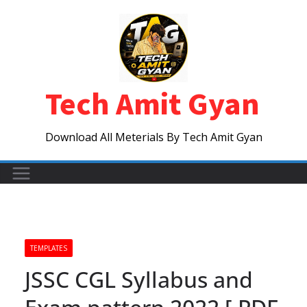
Skip
to
content
Tech Amit Gyan
Download All Meterials By Tech Amit Gyan
TEMPLATES
JSSC CGL Syllabus and