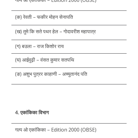
गल्प ओ एकांकिका – Edition 2000 (OBSE)
(क) रेवती – फकीर मोहन सेनापति
(ख) तुमे कि सते पथर हेल – गोदावरीश महापात्र
(ग) बउला – राज किशोर राय
(घ) आईवुढ़ी – वंसत कुमार सतपथि
(ङ) अशुभ पुत्रर काहाणी – अच्युतानंद पति
4. एकांकिका विभाग
गल्प ओ एकांकिका – Edition 2000 (OBSE)