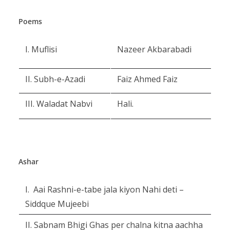
Poems
I. Muflisi
Nazeer Akbarabadi
II. Subh-e-Azadi
Faiz Ahmed Faiz
III. Waladat Nabvi
Hali.
Ashar
I. Aai Rashni-e-tabe jala kiyon Nahi deti –
Siddque Mujeebi
II. Sabnam Bhigi Ghas per chalna kitna aachha