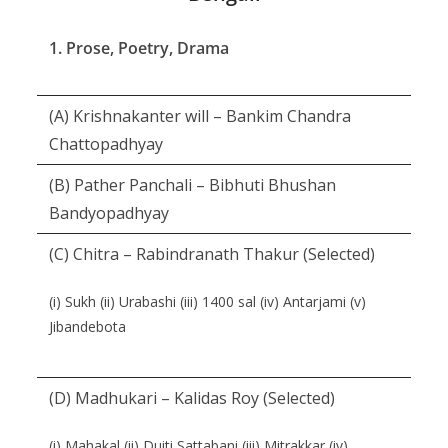
1. Prose, Poetry, Drama
(A) Krishnakanter will – Bankim Chandra
Chattopadhyay
(B) Pather Panchali – Bibhuti Bhushan
Bandyopadhyay
(C) Chitra – Rabindranath Thakur (Selected)
(i) Sukh (ii) Urabashi (iii) 1400 sal (iv) Antarjami (v)
Jibandebota
(D) Madhukari – Kalidas Roy (Selected)
(i) Mahakal (ii) Duiti Sattabani (iii) Mitrakkar (iv)