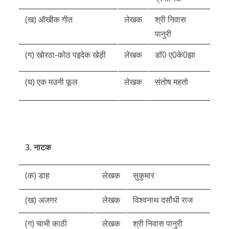
(ख) ऑखीक गीत
लेखक
श्री निवास
पानुरी
(ग) खोरठा-कोठ पइदेक खेड़ी
लेखक
डॉ0 ए0के0झा
(घ) एक मउनी फूल
लेखक
संतोष महतो
3. नाटक
(क) डाह
लेखक
सुकुमार
(ख) अजगर
लेखक
विश्वनाथ दसौधी राज
(ग) चाभी काठी
लेखक
श्री निवास पानुरी