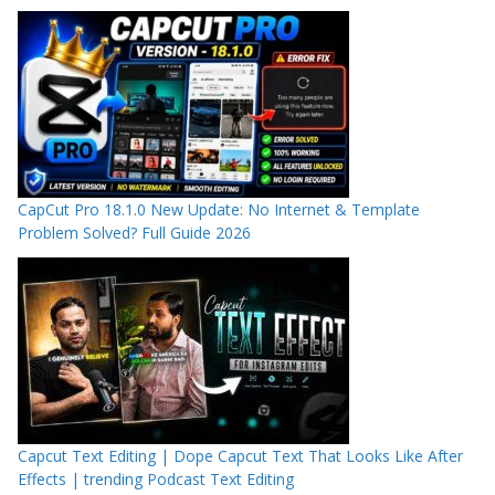
CapCut Pro 18.1.0 New Update: No Internet & Template
Problem Solved? Full Guide 2026
Capcut Text Editing | Dope Capcut Text That Looks Like After
Effects | trending Podcast Text Editing