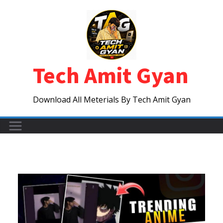
Skip
to
content
Tech Amit Gyan
Download All Meterials By Tech Amit Gyan