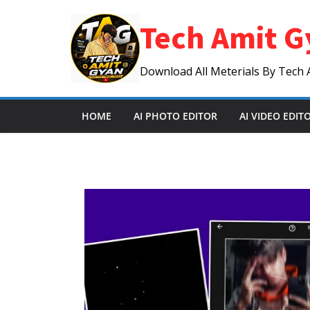
Skip
Tech Amit G
to
content
Download All Meterials By Tech 
HOME
AI PHOTO EDITOR
AI VIDEO EDIT