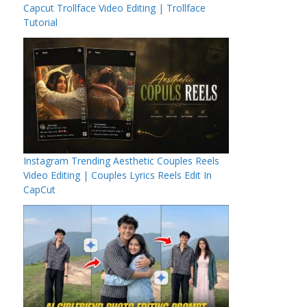
Capcut Trollface Video Editing | Trollface
Tutorial
Instagram Trending Aesthetic Couples Reels
Video Editing | Couples Lyrics Reels Edit In
CapCut