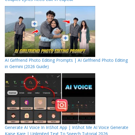
AI Girlfriend Photo Editing Prompts | AI Girlfriend Photo Editing
in Gemini (2026 Guide)
Generate AI Voice In InShot App | InShot Me AI Voice Generate
Kaise Kare | Unlimited Text To Speech Tutorial 2026