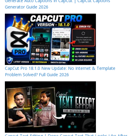
Generate Auto Captions In CapCut | CapCut Captions
Generator Guide 2026
CapCut Pro 18.1.0 New Update: No Internet & Template
Problem Solved? Full Guide 2026
Capcut Text Editing | Dope Capcut Text That Looks Like After