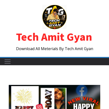
Skip
to
content
Tech Amit Gyan
Download All Meterials By Tech Amit Gyan