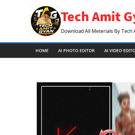
Skip
Tech Amit G
to
content
Download All Meterials By Tech 
HOME
AI PHOTO EDITOR
AI VIDEO EDIT