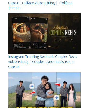
Capcut Trollface Video Editing | Trollface
Tutorial
Instagram Trending Aesthetic Couples Reels
Video Editing | Couples Lyrics Reels Edit In
CapCut