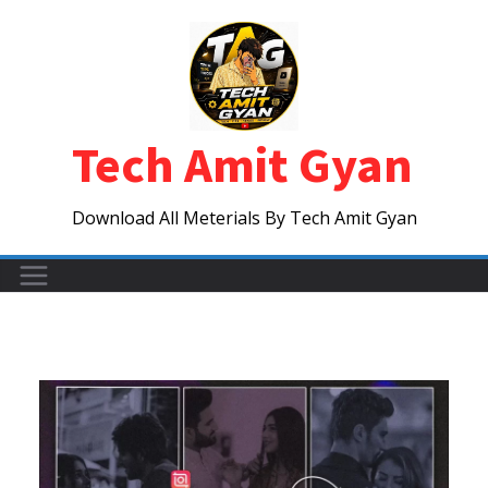
Skip
to
content
Tech Amit Gyan
Download All Meterials By Tech Amit Gyan