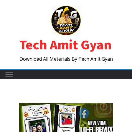
Skip
to
content
Tech Amit Gyan
Download All Meterials By Tech Amit Gyan