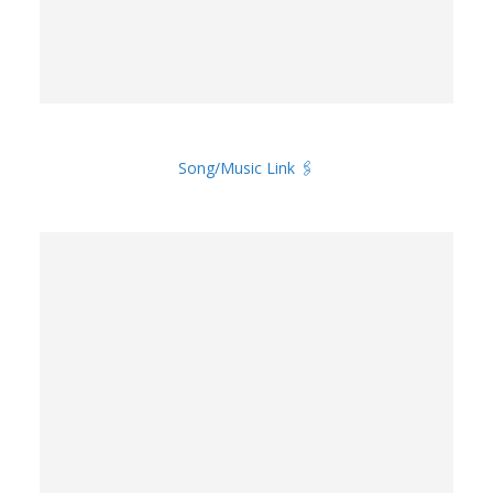
Song/Music Link 🖇️