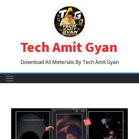
Skip
to
content
Tech Amit Gyan
Download All Meterials By Tech Amit Gyan