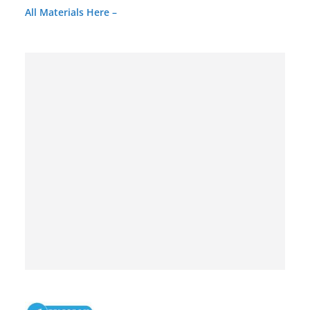
A
ll Materials
Here –