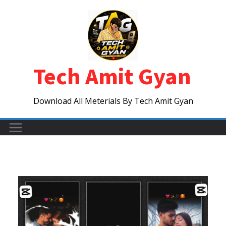
Skip
to
content
Tech Amit Gyan
Download All Meterials By Tech Amit Gyan