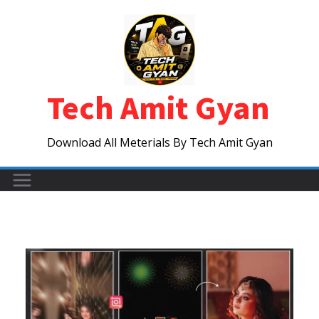
Skip
to
content
Tech Amit Gyan
Download All Meterials By Tech Amit Gyan