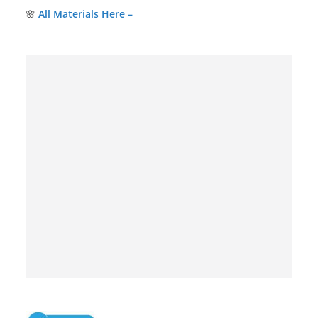
🌸
A
ll Materials
Here –