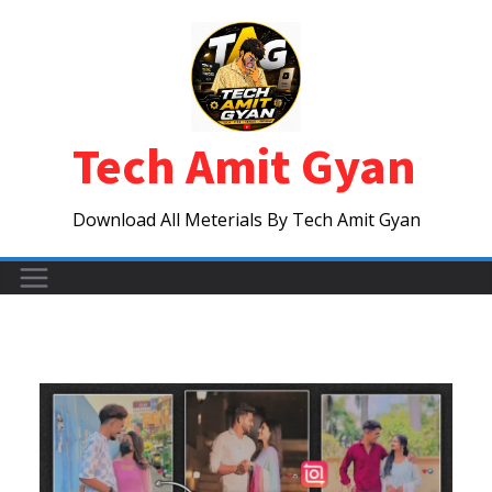
Skip
to
content
Tech Amit Gyan
Download All Meterials By Tech Amit Gyan